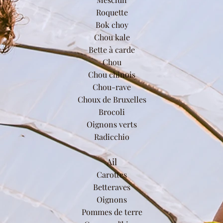
Roquette
Bok choy
Chou kale
Bette à carde
Chou
Chou chinois
Chou-rave
Choux de Bruxelles
Brocoli
Oignons verts
Radicchio
Ail
Carottes
Betteraves
Oignons
Pommes de terre