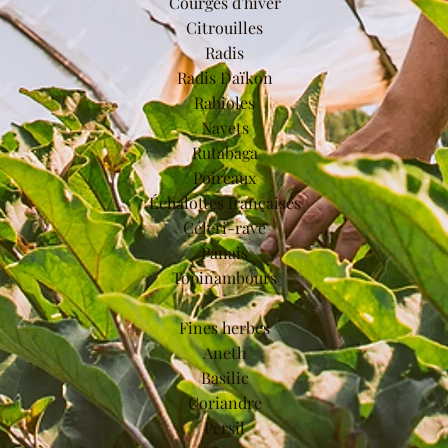
Courges d'hiver
Citrouilles
Radis
Radis Daïkon
Rabioles
Navets
Rutabaga
Poireaux
Échalottes françaises
Céleri-rave
Panais
Topinambours
Fines herbes
Aneth
Basilic
Coriandre
Persil