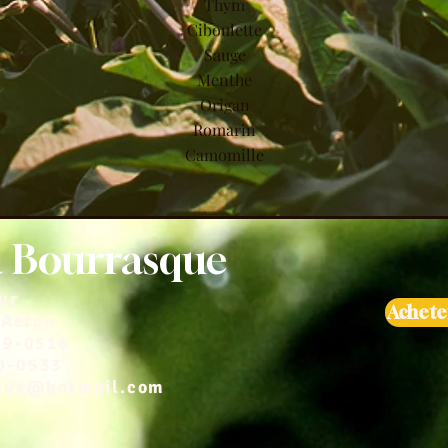
Thym
Ciboulette
Sauge
Menthe
Origan
Romarin
Camomille
a Bourrasque
ur
Achete
'Acton
49-0516
0-0533
sque@hotmail.com