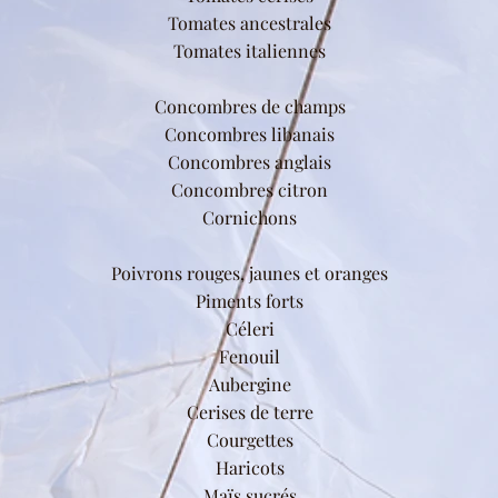
Tomates ancestrales
Tomates italiennes
Concombres de champs
Concombres libanais
Concombres anglais
Concombres citron
Cornichons
Poivrons rouges, jaunes et oranges
Piments forts
Céleri
Fenouil
Aubergine
Cerises de terre
Courgettes
Haricots
Maïs sucrés