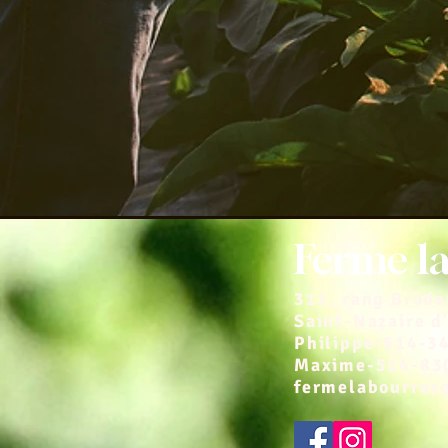
Ferme l
312, rang Brode
Saint-Nazaire d
Philippe-514-3
Maxime-514-83
fermelabourra