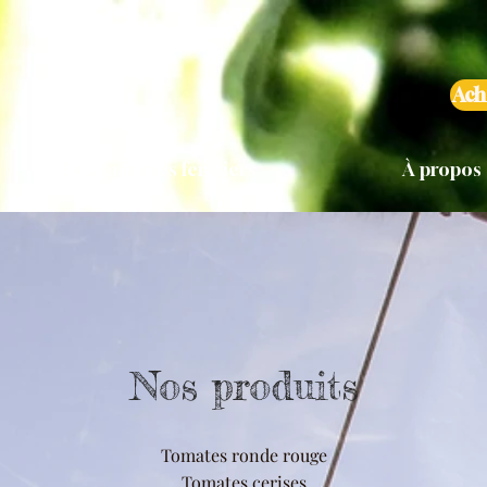
Ach
Nos marchés fermiers
À propos
Nos produits
Tomates ronde rouge
Tomates cerises