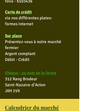
folio -
6103436
Carte de crédit
via nos différentes plates-
formes
internet
Sur place
Présentez-vous à notre marché
fermier
Argent comptant
Débit
- Crédit
Chèque - au nom de la ferme
312 Rang Brodeur
Saint-Nazaire-d'Acton
J0H 1V0
Calendrier du marché