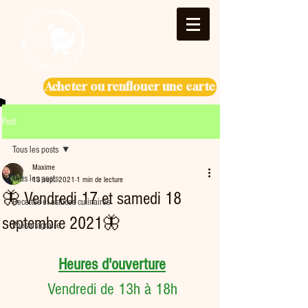
Acheter ou renflouer une carte
Post
Tous les posts
Maxime
Tous les posts
13 sept. 2021
1 min de lecture
🦋 Vendredi 17 et samedi 18
Recettes et astuces culinaires
septembre 2021🦋
Poésie agraire
Heures d'ouverture
Vendredi de 13h à 18h