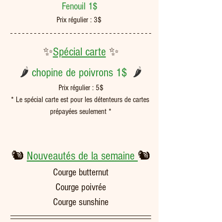
Fenouil 1$ 
Prix régulier : 3$  
✨
Spécial carte
 ✨
🌶
chopine de poivrons 1$ 
 🌶
Prix régulier : 5$
* Le spécial carte est pour les détenteurs de cartes 
prépayées seulement *
🐿️ 
Nouveautés de la semaine 
🐿️
Courge butternut
Courge poivrée
Courge sunshine