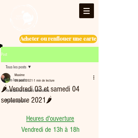
Acheter ou renflouer une carte
Post
Tous les posts
Maxime
Tous les posts
30 août 2021
1 min de lecture
🌶 Vendredi 03 et samedi 04
Recettes et astuces culinaires
septembre 2021🌶
Poésie agraire
Heures d'ouverture
Vendredi de 13h à 18h