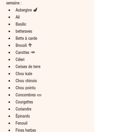
semaine :
Aubergine 🍆
Ail 
Basilic
betteraves
Bette à carde
Brocoli 🥦
Carottes 🥕
Céleri
Cerises de terre
Chou kale
Chou chinois
Chou pointu
Concombres 🥒
Courgettes
Coriandre
Épinards
Fenouil
Fines herbes