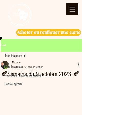
Acheter ou renflouer une carte
Post
Tous les posts
Maxime
Tous les posts
9 oct. 2023
3 min de lecture
🍂Semaine du 9 octobre 2023 🍂
Recettes et astuces culinaires
Poésie agraire