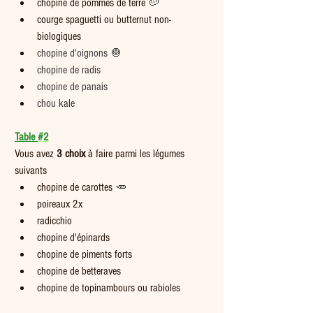
chopine de pommes de terre 
🥔
courge spaguetti ou butternut non-
biologiques
chopine d'oignons 🧅
chopine de radis 
chopine de panais
chou kale
Table 
#2
Vous avez 
3 choix
 à faire parmi les légumes 
suivants   
chopine de carottes 
🥕
poireaux 2x
radicchio
chopine d'épinards
chopine de piments forts
chopine de betteraves
chopine de topinambours ou rabioles 