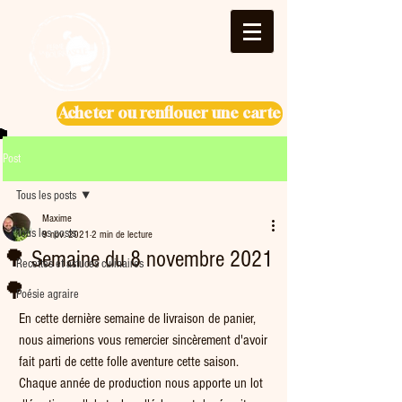
Acheter ou renflouer une carte
Post
Tous les posts
Maxime
Tous les posts
9 nov. 2021
2 min de lecture
🌳 Semaine du 8 novembre 2021
Recettes et astuces culinaires
🌳
Poésie agraire
En cette dernière semaine de livraison de panier, 
nous aimerions vous remercier sincèrement d'avoir 
fait parti de cette folle aventure cette saison. 
Chaque année de production nous apporte un lot 