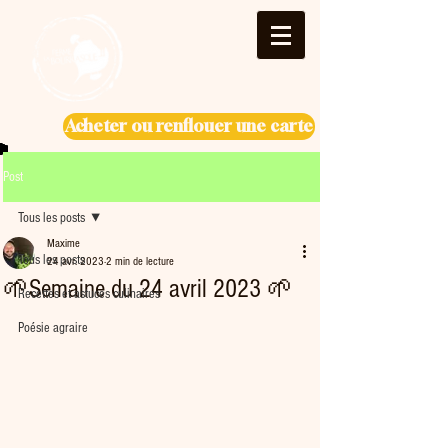
Acheter ou renflouer une carte
Post
Tous les posts
Maxime
Tous les posts
24 avr. 2023
2 min de lecture
🌱Semaine du 24 avril 2023 🌱
Recettes et astuces culinaires
Poésie agraire