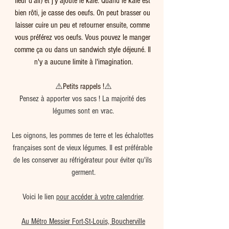
fleur d'ail) et j'y ajoute le kale. Quand le kale est 
bien rôti, je casse des oeufs. On peut brasser ou 
laisser cuire un peu et retourner ensuite, comme 
vous préférez vos oeufs. Vous pouvez le manger 
comme ça ou dans un sandwich style déjeuné. Il 
n'y a aucune limite à l'imagination.
⚠️
Petits rappels !
⚠️
Pensez à apporter vos sacs ! La majorité des 
légumes sont en vrac.
Les oignons, les pommes de terre et les échalottes 
françaises sont de vieux légumes. Il est préférable 
de les conserver au réfrigérateur pour éviter qu'ils 
germent.
Voici le lien 
pour accéder à votre calendrier
.
Au Métro Messier Fort-St-Louis, Boucherville