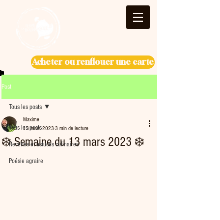
Acheter ou renflouer une carte
Post
Tous les posts
Maxime
Tous les posts
13 mars 2023
3 min de lecture
❄️ Semaine du 13 mars 2023 ❄️
Recettes et astuces culinaires
Poésie agraire