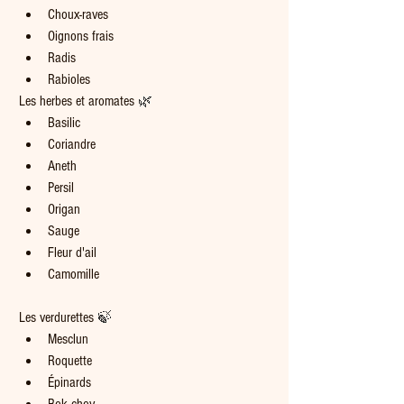
Choux-raves
Oignons frais
Radis
Rabioles
Les herbes et aromates 
🌿
Basilic
Coriandre
Aneth
Persil
Origan
Sauge
Fleur d'ail
Camomille
Les verdurettes 
🍃
Mesclun
Roquette
Épinards