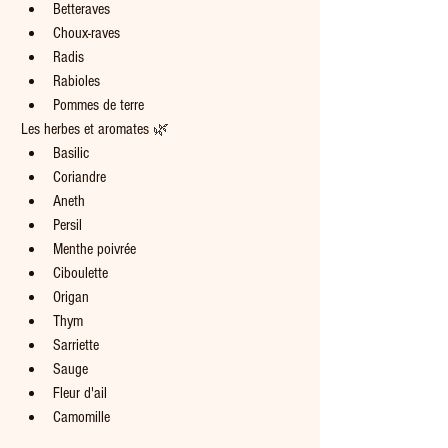
Betteraves
Choux-raves
Radis
Rabioles
Pommes de terre 
Les herbes et aromates 
🌿
Basilic
Coriandre
Aneth
Persil
Menthe poivrée
Ciboulette
Origan
Thym
Sarriette
Sauge
Fleur d'ail
Camomille