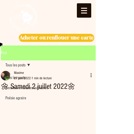
Acheter ou renflouer une carte
Post
Tous les posts
Maxime
Tous les posts
27 juin 2022
1 min de lecture
🌼 Samedi 2 juillet 2022🌼
Recettes et astuces culinaires
Poésie agraire