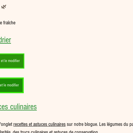
 
🌿
e fraîche
rier
et le modifier
t le modifier
es culinaires
'onglet 
recettes et astuces culinaires
 sur notre blogue. Les légumes du pa
arités, des trucs culinaires et astuces de conservation.