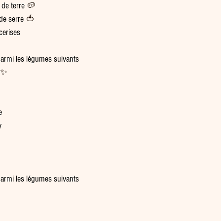
de terre 
🥔
de serre 
🍅
cerises
parmi les légumes suivants 
✨
e
y 
parmi les légumes suivants 