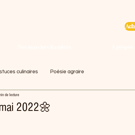
Ach
Nos marchés fermiers
À propos
tuces culinaires
Poésie agraire
in de lecture
 mai 2022🌼