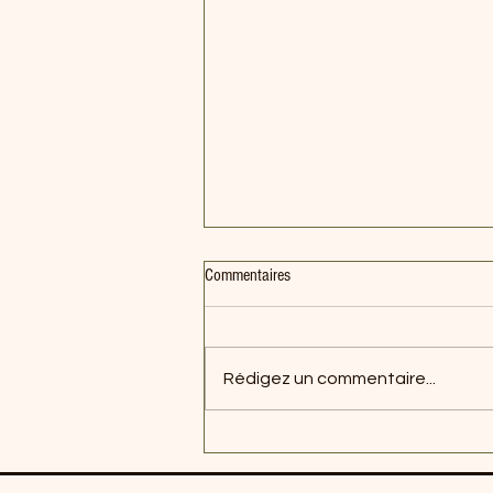
Commentaires
Rédigez un commentaire...
Soupe repas aigre-douce style thaï