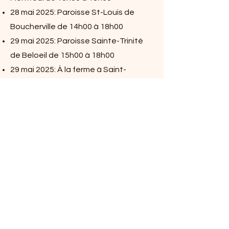
28 mai 2025: Paroisse St-Louis de
Boucherville de 14h00 à 18h00
29 mai 2025: Paroisse Sainte-Trinité
de Beloeil de 15h00 à 18h00
29 mai 2025: À la ferme à Saint-
Nazaire d'Acton de 15h00 à 19h00
Au plaisir de vous y voir!
Ferme la Bourrasque
312, rang Brodeur
Saint-Nazaire d'Acton
Philippe-514-349-0516
Maxime-514-830-0533
fermelabourrasque@hotmail.co
m