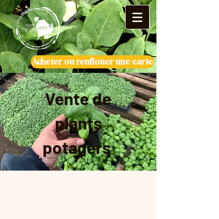
Acheter ou renflouer une carte
Vente de
plants
potagers