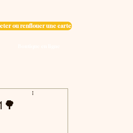
eter ou renflouer une carte
Boutique en ligne
21🌳