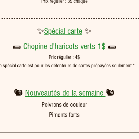
Prix régulier : 3$ chaque
✨
Spécial carte
 ✨
🌯 
Chopine d'haricots verts 1$ 
🌯
Prix régulier : 4$
e spécial carte est pour les détenteurs de cartes prépayées seulement *
🐿️ 
Nouveautés de la semaine 
🐿️
Poivrons de couleur
Piments forts