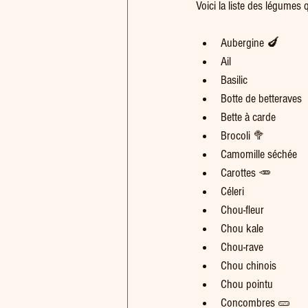
Voici la liste des légumes
Aubergine 🍆
Ail 
Basilic
Botte de betteraves
Bette à carde
Brocoli 🥦
Camomille séchée
Carottes 🥕
Céleri
Chou-fleur
Chou kale
Chou-rave
Chou chinois
Chou pointu
Concombres 🥒