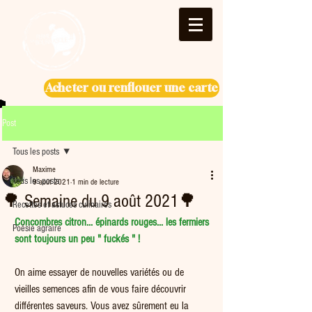
Acheter ou renflouer une carte
Post
Tous les posts
Maxime
Tous les posts
9 août 2021
1 min de lecture
🌳 Semaine du 9 août 2021🌳
Recettes et astuces culinaires
Concombres citron... épinards rouges... les fermiers 
Poésie agraire
sont toujours un peu " fuckés " !
On aime essayer de nouvelles variétés ou de 
vieilles semences afin de vous faire découvrir 
différentes saveurs. Vous avez sûrement eu la 