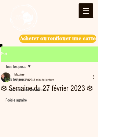
Acheter ou renflouer une carte
Post
Tous les posts
Maxime
Tous les posts
27 févr. 2023
3 min de lecture
❄️ Semaine du 27 février 2023 ❄️
Recettes et astuces culinaires
Poésie agraire