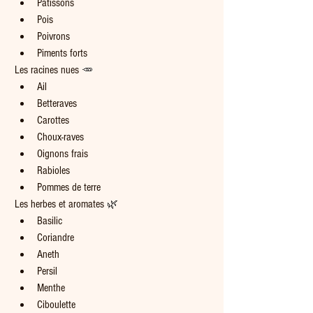
Pâtissons
Pois
Poivrons
Piments forts
Les racines nues 
🥕
Ail
Betteraves
Carottes
Choux-raves
Oignons frais
Rabioles
Pommes de terre
Les herbes et aromates 
🌿
Basilic
Coriandre
Aneth
Persil
Menthe
Ciboulette