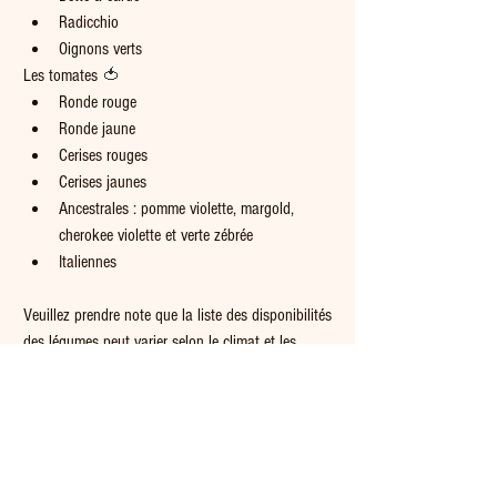
Radicchio
Oignons verts
Les tomates 
🍅
Ronde rouge
Ronde jaune
Cerises rouges
Cerises jaunes
Ancestrales : pomme violette, margold, 
cherokee violette et verte zébrée
Italiennes 
Veuillez prendre note que la liste des disponibilités 
des légumes peut varier selon le climat et les 
récoltes.
Bonne semaine à toutes et à tous!
Bonne cuisine 🥘  