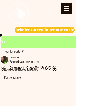
Acheter ou renflouer une carte
Post
Tous les posts
Maxime
Tous les posts
2 août 2022
1 min de lecture
🌼 Samedi 6 août 2022🌼
Recettes et astuces culinaires
Poésie agraire