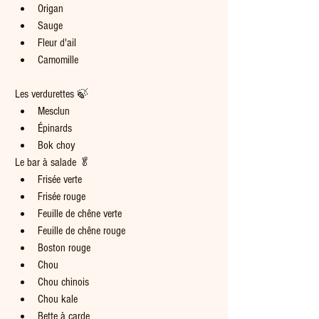
Origan
Sauge
Fleur d'ail
Camomille
Les verdurettes 
🍃
Mesclun
Épinards
Bok choy
Le bar à salade 
🥬
Frisée verte
Frisée rouge
Feuille de chêne verte
Feuille de chêne rouge
Boston rouge
Chou
Chou chinois
Chou kale
Bette à carde