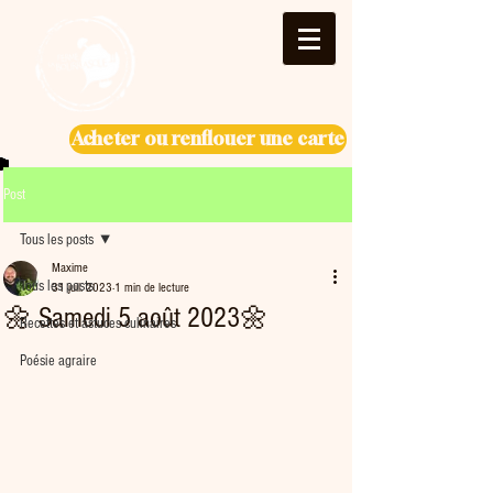
Acheter ou renflouer une carte
Post
Tous les posts
Maxime
Tous les posts
31 juil. 2023
1 min de lecture
🌼 Samedi 5 août 2023🌼
Recettes et astuces culinaires
Poésie agraire